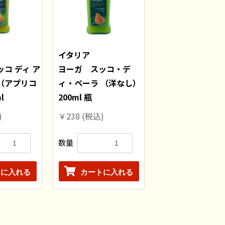
イタリア
コ ディ ア
ヨーガ スッコ・デ
（アプリコ
ィ・ペーラ （洋なし）
l
200ml 瓶
)
￥238
(税込)
数量
トに入れる
カートに入れる