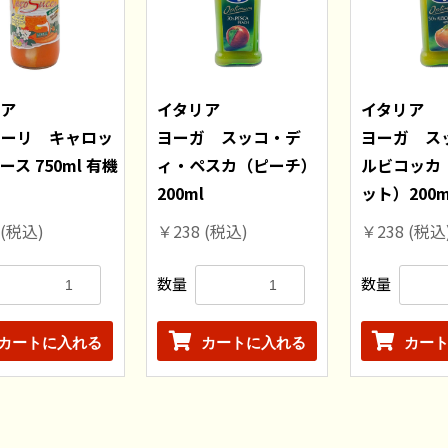
リア
イタリア
イタリア
レーリ キャロッ
ヨーガ スッコ・デ
ヨーガ スッ
ース 750ml 有機
ィ・ペスカ（ピーチ）
ルビコッカ
200ml
ット）200m
お買い物を続ける
カートへ進む
(税込)
￥238
(税込)
￥238
(税込
数量
数量
カートに入れる
カートに入れる
カー